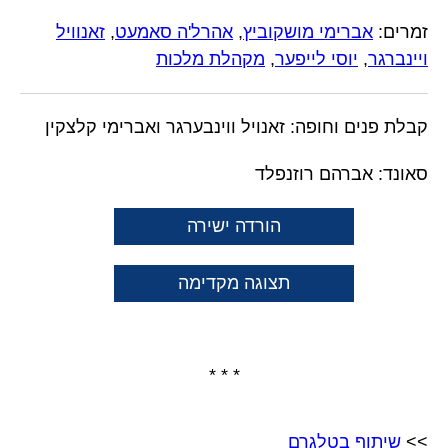
זמרים:
אברימי מושקוביץ
,
אהרל'ה סאמעט
,
זאנוויל
ויינברגר
,
יוסי לייפער
,
מקהלת מלכות
קבלת פנים וחופה: זאנויל ווינבערגר ואברימי קלצקין
סאונד: אברהם רוזנפלד
הורדה ישירה
תצוגה מקדימה
* * *
>>
שיתוף בטלגרם