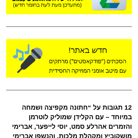
12 תגובות על “חתונה מקפיצה ושמחה
במיוחד – עם הקלידן שמוליק לוטרמן
והזמרים אהרלע סמט, יוסי לייפער, אברימי
מושקוביץ ומקהלת מלכות, והנשפן אברימי