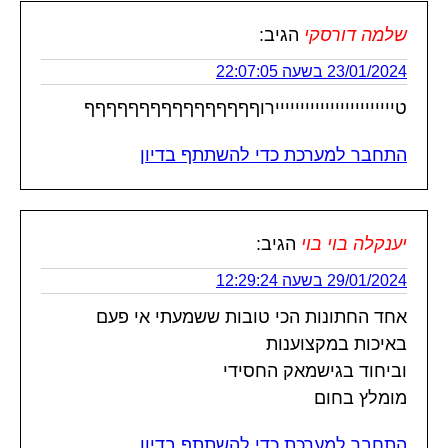
שלמה דורסקי
הגיב:
23/01/2024 בשעה 22:07:05
טיייייייייייייייייייייייירוףףףףףףףףףףףףףףףף
התחבר למערכת כדי להשתתף בדיון
יענקלה בוי בוי
הגיב:
29/01/2024 בשעה 12:29:24
אחד החתונות הכי טובות ששמעתי אי פעם
באיכות במקצוענות
וביחוד בגישמאק החסידי
מומלץ בחום
התחבר למערכת כדי להשתתף בדיון