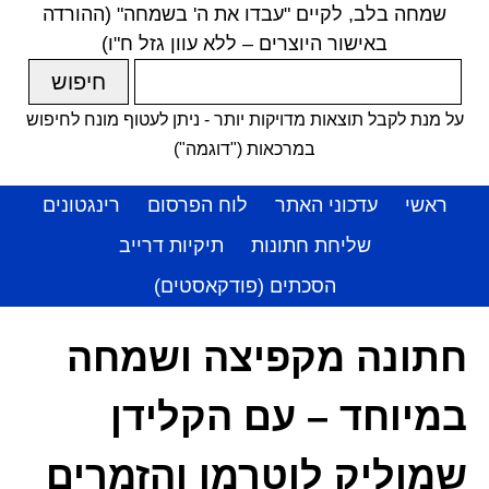
שמחה בלב, לקיים "עבדו את ה' בשמחה" (ההורדה
באישור היוצרים – ללא עוון גזל ח"ו)
על מנת לקבל תוצאות מדויקות יותר - ניתן לעטוף מונח לחיפוש
במרכאות ("דוגמה")
ראשי
עדכוני האתר
לוח הפרסום
רינגטונים
שליחת חתונות
תיקיות דרייב
הסכתים (פודקאסטים)
חתונה מקפיצה ושמחה
במיוחד – עם הקלידן
שמוליק לוטרמן והזמרים