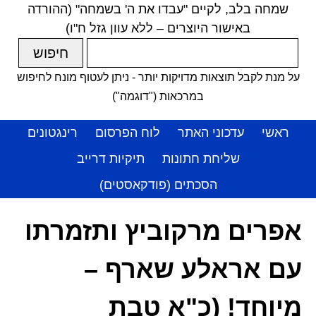
שמחה בלב, לקיים "עבדו את ה' בשמחה" (ההורדה
באישור היוצרים – ללא עוון גזל ח"ו)
על מנת לקבל תוצאות מדויקות יותר - ניתן לעטוף מונח לחיפוש
במרכאות ("דוגמה")
ראשי
עדכוני האתר
לוח הפרסום
רינגטונים
שליחת חתונות
תיקיות דרייב
הסכתים (פודקאסטים)
אפרים מרקוביץ ותזמרתו
עם אראלע שארף –
מיוחד! (כ"א טבת