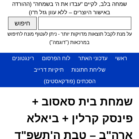
שמחה בלב, לקיים "עבדו את ה' בשמחה" (ההורדה
באישור היוצרים – ללא עוון גזל ח"ו)
על מנת לקבל תוצאות מדויקות יותר - ניתן לעטוף מונח לחיפוש
במרכאות ("דוגמה")
ראשי
עדכוני האתר
לוח הפרסום
רינגטונים
שליחת חתונות
תיקיות דרייב
הסכתים (פודקאסטים)
שמחת בית סאסוב +
פינסק קרלין + ביאלא
ארה"ב – טבת ה'תשפ"ד