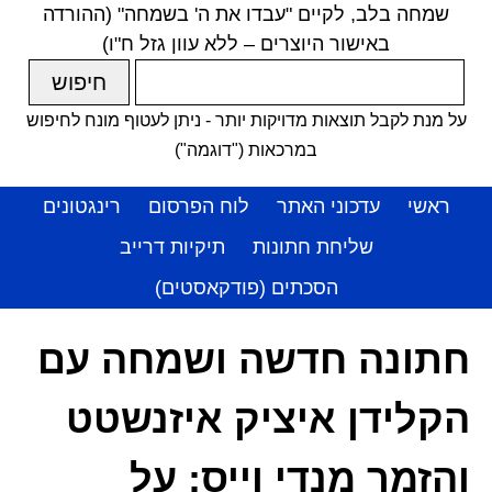
שמחה בלב, לקיים "עבדו את ה' בשמחה" (ההורדה
באישור היוצרים – ללא עוון גזל ח"ו)
על מנת לקבל תוצאות מדויקות יותר - ניתן לעטוף מונח לחיפוש
במרכאות ("דוגמה")
ראשי
עדכוני האתר
לוח הפרסום
רינגטונים
שליחת חתונות
תיקיות דרייב
הסכתים (פודקאסטים)
חתונה חדשה ושמחה עם
הקלידן איציק איזנשטט
והזמר מנדי וייס; על