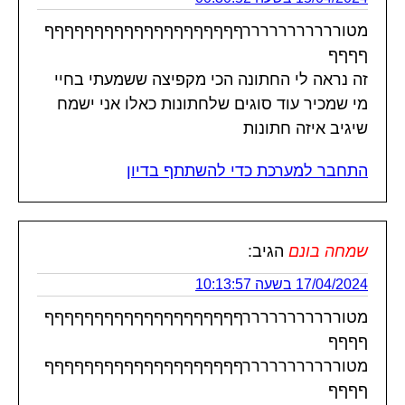
מטורררררררררררףףףףףףףףףףףףףףףףףףףף
ףףףף
זה נראה לי החתונה הכי מקפיצה ששמעתי בחיי
מי שמכיר עוד סוגים שלחתונות כאלו אני ישמח
שיגיב איזה חתונות
התחבר למערכת כדי להשתתף בדיון
שמחה בונם
הגיב:
17/04/2024 בשעה 10:13:57
מטורררררררררררףףףףףףףףףףףףףףףףףףףף
ףףףף
מטורררררררררררףףףףףףףףףףףףףףףףףףףף
ףףףף