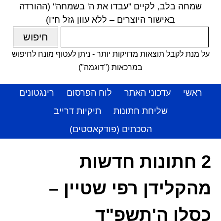
שמחה בלב, לקיים "עבדו את ה' בשמחה" (ההורדה
באישור היוצרים – ללא עוון גזל ח"ו)
על מנת לקבל תוצאות מדויקות יותר - ניתן לעטוף מונח לחיפוש
במרכאות ("דוגמה")
ראשי
עדכוני האתר
לוח הפרסום
רינגטונים
שליחת חתונות
תיקיות דרייב
הסכתים (פודקאסטים)
2 חתונות חדשות
מהקלידן רפי שטיין –
כסלו ה'תשפ"ד