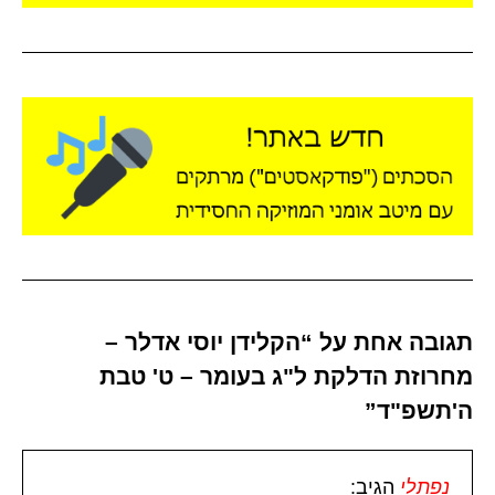
תגובה אחת על “הקלידן יוסי אדלר –
מחרוזת הדלקת ל"ג בעומר – ט' טבת
ה'תשפ"ד”
נפתלי
הגיב: