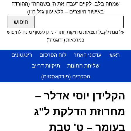
שמחה בלב, לקיים "עבדו את ה' בשמחה" (ההורדה
באישור היוצרים – ללא עוון גזל ח"ו)
על מנת לקבל תוצאות מדויקות יותר - ניתן לעטוף מונח לחיפוש
במרכאות ("דוגמה")
ראשי
עדכוני האתר
לוח הפרסום
רינגטונים
שליחת חתונות
תיקיות דרייב
הסכתים (פודקאסטים)
הקלידן יוסי אדלר –
מחרוזת הדלקת ל"ג
בעומר – ט' טבת