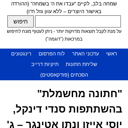
שמחה בלב, לקיים "עבדו את ה' בשמחה" (ההורדה
באישור היוצרים – ללא עוון גזל ח"ו)
על מנת לקבל תוצאות מדויקות יותר - ניתן לעטוף מונח לחיפוש
במרכאות ("דוגמה")
ראשי
עדכוני האתר
לוח הפרסום
רינגטונים
שליחת חתונות
תיקיות דרייב
הסכתים (פודקאסטים)
"חתונה מחשמלת"
בהשתתפות סנדי דינקל,
יוסי אייזן ונתן אטינגר – ג'