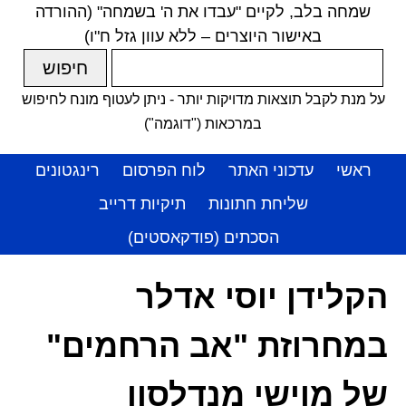
שמחה בלב, לקיים "עבדו את ה' בשמחה" (ההורדה
באישור היוצרים – ללא עוון גזל ח"ו)
על מנת לקבל תוצאות מדויקות יותר - ניתן לעטוף מונח לחיפוש
במרכאות ("דוגמה")
ראשי
עדכוני האתר
לוח הפרסום
רינגטונים
שליחת חתונות
תיקיות דרייב
הסכתים (פודקאסטים)
הקלידן יוסי אדלר
במחרוזת "אב הרחמים"
של מוישי מנדלסון