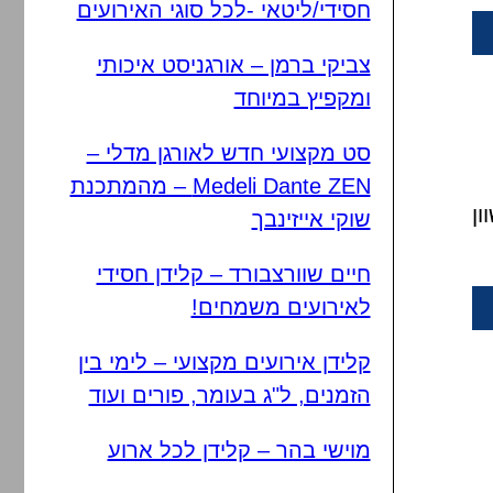
חסידי/ליטאי -לכל סוגי האירועים
צביקי ברמן – אורגניסט איכותי
ומקפיץ במיוחד
סט מקצועי חדש לאורגן מדלי –
Medeli Dante ZEN – מהמתכנת
ון
שוקי אייזינבך
חיים שוורצבורד – קלידן חסידי
לאירועים משמחים!
קלידן אירועים מקצועי – לימי בין
הזמנים, ל"ג בעומר, פורים ועוד
מוישי בהר – קלידן לכל ארוע