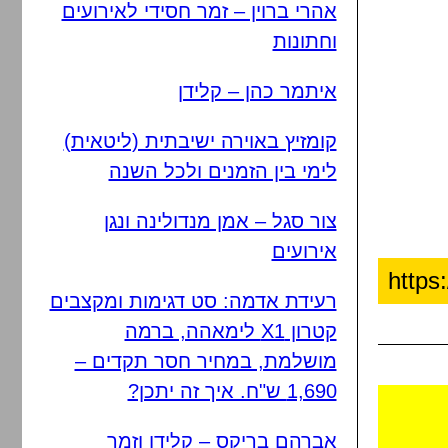
אהרי ברוין – זמר חסידי לאירועים
וחתונות
איתמר כהן – קלידן
קומזיץ באוירה ישיבתית (ליטאית)
לימי בין הזמנים ולכל השנה
צור סגל – אמן מנדולינה ונגן
אירועים
רעידת אדמה: סט דגימות ומקצבים
קטרון X1 לימאהה, ברמה
מושלמת, במחיר חסר תקדים –
1,690 ש"ח. איך זה יתכן?
אברהם בריקס – קלידן וזמר