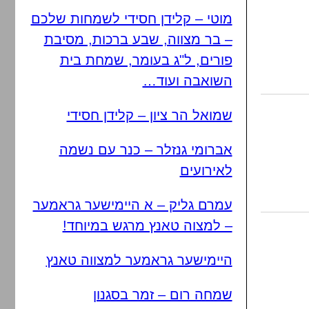
מוטי – קלידן חסידי לשמחות שלכם
– בר מצווה, שבע ברכות, מסיבת
פורים, ל"ג בעומר, שמחת בית
השואבה ועוד…
שמואל הר ציון – קלידן חסידי
אברומי גנזלר – כנר עם נשמה
לאירועים
עמרם גליק – א היימישער גראמער
– למצוה טאנץ מרגש במיוחד!
היימישער גראמער למצווה טאנץ
שמחה רום – זמר בסגנון