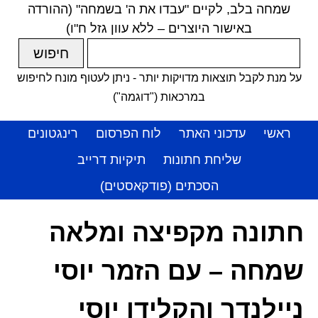
שמחה בלב, לקיים "עבדו את ה' בשמחה" (ההורדה
באישור היוצרים – ללא עוון גזל ח"ו)
על מנת לקבל תוצאות מדויקות יותר - ניתן לעטוף מונח לחיפוש
במרכאות ("דוגמה")
ראשי
עדכוני האתר
לוח הפרסום
רינגטונים
שליחת חתונות
תיקיות דרייב
הסכתים (פודקאסטים)
חתונה מקפיצה ומלאה
שמחה – עם הזמר יוסי
ניילנדר והקלידן יוסי