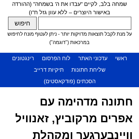
שמחה בלב, לקיים "עבדו את ה' בשמחה" (ההורדה
באישור היוצרים – ללא עוון גזל ח"ו)
על מנת לקבל תוצאות מדויקות יותר - ניתן לעטוף מונח לחיפוש
במרכאות ("דוגמה")
ראשי
עדכוני האתר
לוח הפרסום
רינגטונים
שליחת חתונות
תיקיות דרייב
הסכתים (פודקאסטים)
חתונה מדהימה עם
אפרים מרקוביץ, זאנוויל
וויינבערגער ומקהלת