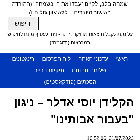
שמחה בלב, לקיים "עבדו את ה' בשמחה" (ההורדה
באישור היוצרים – ללא עוון גזל ח"ו)
על מנת לקבל תוצאות מדויקות יותר - ניתן לעטוף מונח לחיפוש
במרכאות ("דוגמה")
ראשי
עדכוני האתר
לוח הפרסום
רינגטונים
שליחת חתונות
תיקיות דרייב
הסכתים (פודקאסטים)
הקלידן יוסי אדלר – ניגון
"בעבור אבותינו"
31/07/2023, 10:52:06