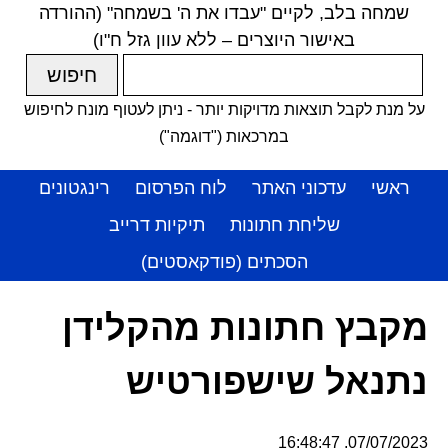
שמחה בלב, לקיים "עבדו את ה' בשמחה" (ההורדה
באישור היוצרים – ללא עוון גזל ח"ו)
על מנת לקבל תוצאות מדויקות יותר - ניתן לעטוף מונח לחיפוש
במרכאות ("דוגמה")
ראשי
עדכוני האתר
לוח הפרסום
רינגטונים
שליחת חתונות
תיקיות דרייב
הסכתים (פודקאסטים)
מקבץ חתונות מהקלידן
נתנאל שישפורטיש
07/07/2023, 16:48:47