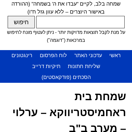
שמחה בלב, לקיים "עבדו את ה' בשמחה" (ההורדה
באישור היוצרים – ללא עוון גזל ח"ו)
על מנת לקבל תוצאות מדויקות יותר - ניתן לעטוף מונח לחיפוש
במרכאות ("דוגמה")
ראשי
עדכוני האתר
לוח הפרסום
רינגטונים
שליחת חתונות
תיקיות דרייב
הסכתים (פודקאסטים)
שמחת בית
ראחמיסטריווקא – ערלוי
– מערב ב"ב