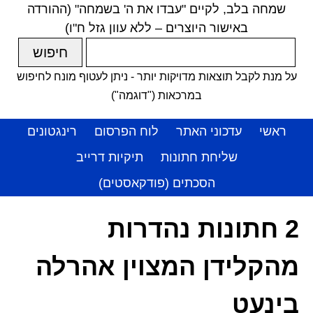
שמחה בלב, לקיים "עבדו את ה' בשמחה" (ההורדה
באישור היוצרים – ללא עוון גזל ח"ו)
על מנת לקבל תוצאות מדויקות יותר - ניתן לעטוף מונח לחיפוש
במרכאות ("דוגמה")
ראשי
עדכוני האתר
לוח הפרסום
רינגטונים
שליחת חתונות
תיקיות דרייב
הסכתים (פודקאסטים)
2 חתונות נהדרות
מהקלידן המצוין אהרלה
בינעט