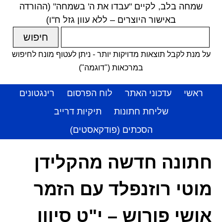
שמחה בלב, לקיים "עבדו את ה' בשמחה" (ההורדה
באישור היוצרים – ללא עוון גזל ח"ו)
על מנת לקבל תוצאות מדויקות יותר - ניתן לעטוף מונח לחיפוש
במרכאות ("דוגמה")
ראשי
עדכוני האתר
לוח הפרסום
רינגטונים
שליחת חתונות
תיקיות דרייב
הסכתים (פודקאסטים)
חתונה חדשה מהקלידן
מוטי רוזנפלד עם הזמר
אושי פורוש – י"ט סיוון