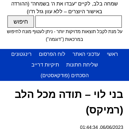
שמחה בלב, לקיים "עבדו את ה' בשמחה" (ההורדה
באישור היוצרים – ללא עוון גזל ח"ו)
על מנת לקבל תוצאות מדויקות יותר - ניתן לעטוף מונח לחיפוש
במרכאות ("דוגמה")
ראשי
עדכוני האתר
לוח הפרסום
רינגטונים
שליחת חתונות
תיקיות דרייב
הסכתים (פודקאסטים)
בני לוי – תודה מכל הלב
(רמיקס)
06/06/2023, 01:44:34