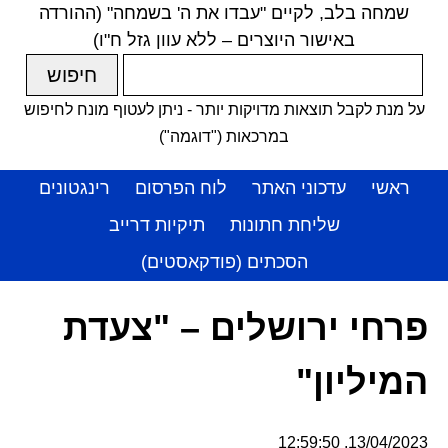
שמחה בלב, לקיים "עבדו את ה' בשמחה" (ההורדה
באישור היוצרים – ללא עוון גזל ח"ו)
על מנת לקבל תוצאות מדויקות יותר - ניתן לעטוף מונח לחיפוש
במרכאות ("דוגמה")
ראשי
עדכוני האתר
לוח הפרסום
רינגטונים
שליחת חתונות
תיקיות דרייב
הסכתים (פודקאסטים)
פרחי ירושלים – "צעדת
המיליון"
13/04/2023, 12:59:50