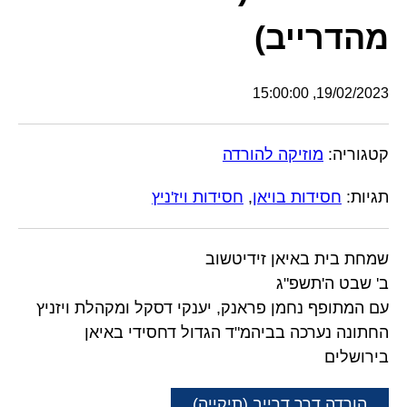
מהדרייב)
19/02/2023, 15:00:00
קטגוריה:
מוזיקה להורדה
תגיות:
חסידות בויאן
,
חסידות ויז'ניץ
שמחת בית באיאן זידיטשוב
ב' שבט ה'תשפ"ג
עם המתופף נחמן פראנק, יענקי דסקל ומקהלת ויזניץ
החתונה נערכה בביהמ"ד הגדול דחסידי באיאן
בירושלים
הורדה דרך דרייב (תיקייה)