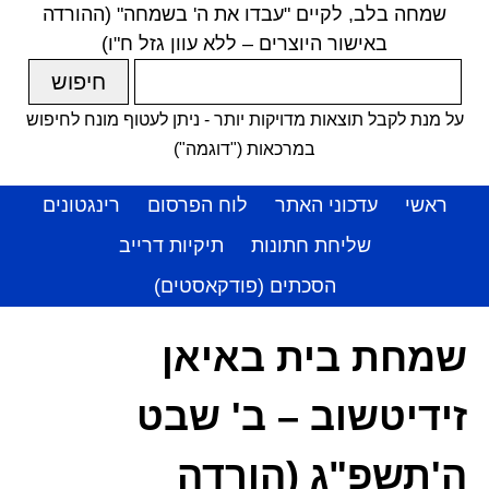
שמחה בלב, לקיים "עבדו את ה' בשמחה" (ההורדה
באישור היוצרים – ללא עוון גזל ח"ו)
על מנת לקבל תוצאות מדויקות יותר - ניתן לעטוף מונח לחיפוש
במרכאות ("דוגמה")
ראשי
עדכוני האתר
לוח הפרסום
רינגטונים
שליחת חתונות
תיקיות דרייב
הסכתים (פודקאסטים)
שמחת בית באיאן
זידיטשוב – ב' שבט
ה'תשפ"ג (הורדה