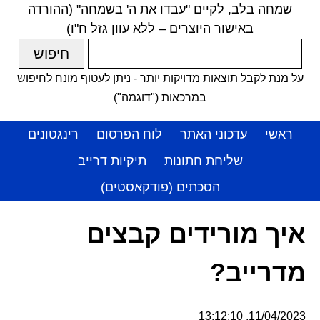
שמחה בלב, לקיים "עבדו את ה' בשמחה" (ההורדה
באישור היוצרים – ללא עוון גזל ח"ו)
על מנת לקבל תוצאות מדויקות יותר - ניתן לעטוף מונח לחיפוש
במרכאות ("דוגמה")
ראשי
עדכוני האתר
לוח הפרסום
רינגטונים
שליחת חתונות
תיקיות דרייב
הסכתים (פודקאסטים)
איך מורידים קבצים
מדרייב?
11/04/2023, 13:12:10