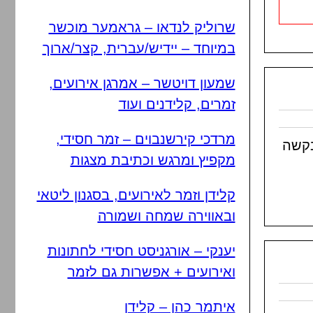
שרוליק לנדאו – גראמער מוכשר
במיוחד – יידיש/עברית, קצר/ארוך
שמעון דויטשר – אמרגן אירועים,
זמרים, קלידנים ועוד
מרדכי קירשנבוים – זמר חסידי,
בקשה
מקפיץ ומרגש וכתיבת מצגות
קלידן וזמר לאירועים, בסגנון ליטאי
ובאווירה שמחה ושמורה
יענקי – אורגניסט חסידי לחתונות
ואירועים + אפשרות גם לזמר
איתמר כהן – קלידן