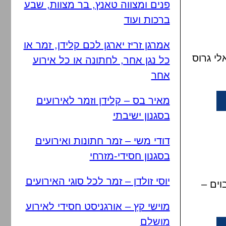
פנים ומצווה טאנץ, בר מצוות, שבע
ברכות ועוד
אמרגן זריז יארגן לכם קלידן, זמר או
לי גרוס
כל נגן אחר, לחתונה או כל אירוע
אחר
מאיר בס – קלידן וזמר לאירועים
בסגנון ישיבתי
דודי משי – זמר חתונות ואירועים
בסגנון חסידי-מזרחי
יוסי זולדן – זמר לכל סוגי האירועים
וים –
מוישי קץ – אורגניסט חסידי לאירוע
מושלם