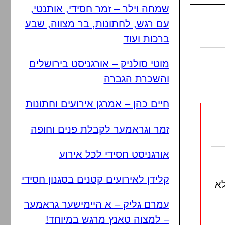
שמחה וילר – זמר חסידי, אותנטי,
עם רגש, לחתונות, בר מצווה, שבע
ברכות ועוד
מוטי סולניק – אורגניסט בירושלים
והשכרת הגברה
חיים כהן – אמרגן אירועים וחתונות
זמר וגראמער לקבלת פנים וחופה
אורגניסט חסידי לכל אירוע
קלידן לאירועים קטנים בסגנון חסידי
לא
עמרם גליק – א היימישער גראמער
– למצוה טאנץ מרגש במיוחד!