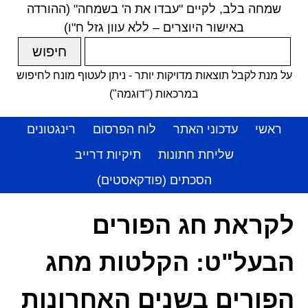
שמחה בלב, לקיים "עבדו את ה' בשמחה" (ההורדה
באישור היוצרים – ללא עוון גזל ח"ו)
על מנת לקבל תוצאות מדויקות יותר - ניתן לעטוף מונח לחיפוש
במרכאות ("דוגמה")
ראשי
עדכוני האתר
לוח הפרסום
רינגטונים
שליחת חתונות
תיקיות דרייב
הסכתים (פודקאסטים)
לקראת חג הפורים
הבעל"ט: הקלטות מחג
הפורים בשנים האחרונות