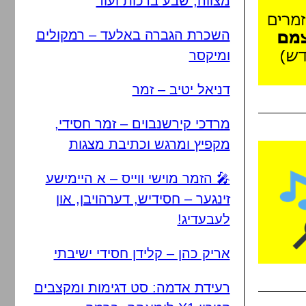
מצווה, שבע ברכות ועוד
השכרת הגברה באלעד – רמקולים
ומיקסר
דניאל יטיב – זמר
מרדכי קירשנבוים – זמר חסידי,
מקפיץ ומרגש וכתיבת מצגות
🎤 הזמר מוישי ווייס – א היימישע
זינגער – חסידיש, דערהויבן, און
לעבעדיג!
אריק כהן – קלידן חסידי ישיבתי
רעידת אדמה: סט דגימות ומקצבים