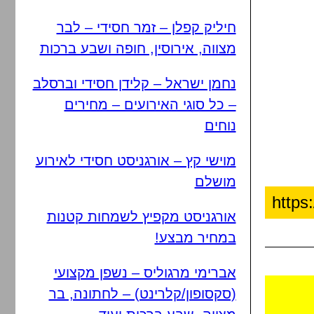
חיליק קפלן – זמר חסידי – לבר
מצווה, אירוסין, חופה ושבע ברכות
נחמן ישראל – קלידן חסידי וברסלב
– כל סוגי האירועים – מחירים
נוחים
מוישי קץ – אורגניסט חסידי לאירוע
מושלם
אורגניסט מקפיץ לשמחות קטנות
במחיר מבצע!
אברימי מרגוליס – נשפן מקצועי
(סקסופון/קלרינט) – לחתונה, בר