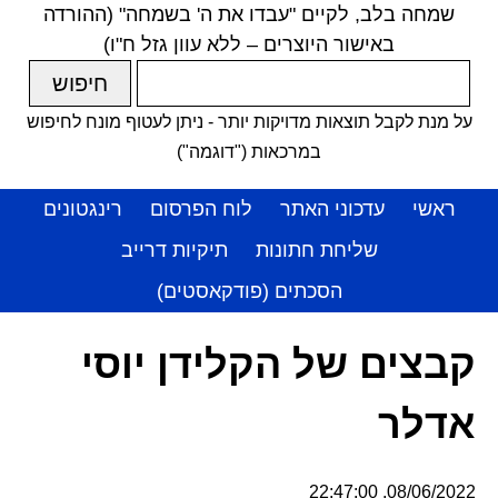
שמחה בלב, לקיים "עבדו את ה' בשמחה" (ההורדה
באישור היוצרים – ללא עוון גזל ח"ו)
על מנת לקבל תוצאות מדויקות יותר - ניתן לעטוף מונח לחיפוש
במרכאות ("דוגמה")
ראשי
עדכוני האתר
לוח הפרסום
רינגטונים
שליחת חתונות
תיקיות דרייב
הסכתים (פודקאסטים)
קבצים של הקלידן יוסי
אדלר
08/06/2022, 22:47:00