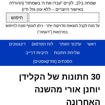
שמחה בלב, לקיים "עבדו את ה' בשמחה" (ההורדה
באישור היוצרים – ללא עוון גזל ח"ו)
על מנת לקבל תוצאות מדויקות יותר - ניתן לעטוף מונח לחיפוש
במרכאות ("דוגמה")
ראשי
עדכוני האתר
לוח הפרסום
רינגטונים
שליחת חתונות
תיקיות דרייב
הסכתים (פודקאסטים)
30 חתונות של הקלידן
יוחנן אורי מהשנה
האחרונה