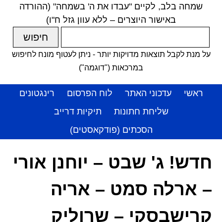
שמחה בלב, לקיים "עבדו את ה' בשמחה" (ההורדה
באישור היוצרים – ללא עוון גזל ח"ו)
על מנת לקבל תוצאות מדויקות יותר - ניתן לעטוף מונח לחיפוש
במרכאות ("דוגמה")
ראשי
עדכוני האתר
לוח הפרסום
רינגטונים
שליחת חתונות
תיקיות דרייב
הסכתים (פודקאסטים)
חדש! ג' שבט – יוחנן אורי
– ארלה סמט – אריה
קרישבסקי – שרוליק