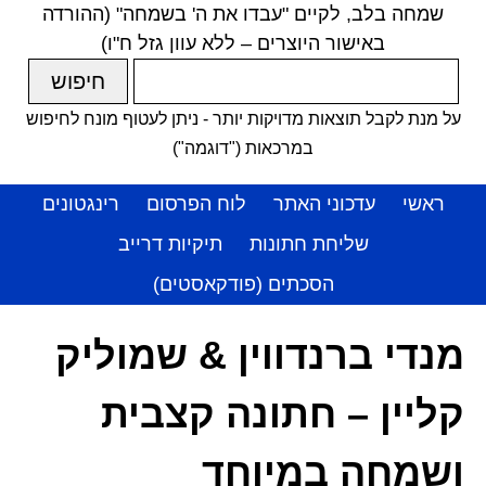
שמחה בלב, לקיים "עבדו את ה' בשמחה" (ההורדה
באישור היוצרים – ללא עוון גזל ח"ו)
על מנת לקבל תוצאות מדויקות יותר - ניתן לעטוף מונח לחיפוש
במרכאות ("דוגמה")
ראשי
עדכוני האתר
לוח הפרסום
רינגטונים
שליחת חתונות
תיקיות דרייב
הסכתים (פודקאסטים)
מנדי ברנדווין & שמוליק
קליין – חתונה קצבית
ושמחה במיוחד