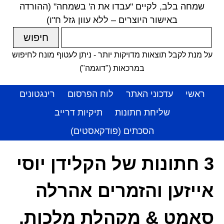
שמחה בלב, לקיים "עבדו את ה' בשמחה" (ההורדה
באישור היוצרים – ללא עוון גזל ח"ו)
על מנת לקבל תוצאות מדויקות יותר - ניתן לעטוף מונח לחיפוש
במרכאות ("דוגמה")
ראשי
עדכוני האתר
לוח הפרסום
רינגטונים
שליחת חתונות
תיקיות דרייב
הסכתים (פודקאסטים)
3 חתונות של הקלידן יוסי
אייזען והזמרים אהרלה
סאמט & מקהלת מלכות,