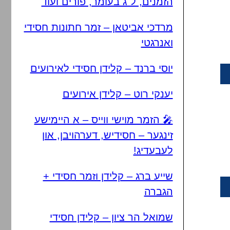
הזמנים, ל"ג בעומר, פורים ועוד
מרדכי אביטאן – זמר חתונות חסידי
ואנרגטי
יוסי ברנד – קלידן חסידי לאירועים
יענקי רוט – קלידן אירועים
🎤 הזמר מוישי ווייס – א היימישע
זינגער – חסידיש, דערהויבן, און
לעבעדיג!
שייע ברג – קלידן וזמר חסידי +
הגברה
שמואל הר ציון – קלידן חסידי