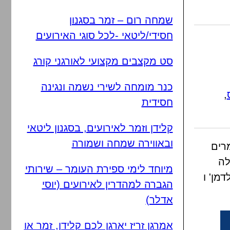
שמחה רום – זמר בסגנון
חסידי/ליטאי -לכל סוגי האירועים
סט מקצבים מקצועי לאורגני קורג
כנר מומחה לשירי נשמה ונגינה
,
חסידית
קלידן וזמר לאירועים, בסגנון ליטאי
ובאווירה שמחה ושמורה
מרים
לה
מיוחד לימי ספירת העומר – שירותי
דמן' ו
הגברה למהדרין לאירועים (יוסי
אדלר)
אמרגן זריז יארגן לכם קלידן, זמר או