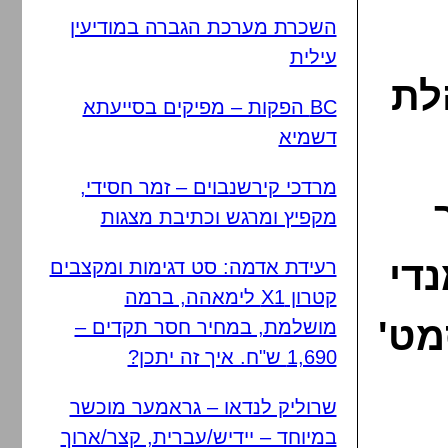
השכרת מערכת הגברה במודיעין
עילית
לת
BC הפקות – מפיקים בסייעתא
דשמיא
מרדכי קירשנבוים – זמר חסידי,
מקפיץ ומרגש וכתיבת מצגות
נדי
רעידת אדמה: סט דגימות ומקצבים
קטרון X1 לימאהה, ברמה
מט'
מושלמת, במחיר חסר תקדים –
1,690 ש"ח. איך זה יתכן?
שרוליק לנדאו – גראמער מוכשר
במיוחד – יידיש/עברית, קצר/ארוך