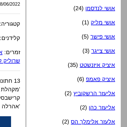
/06/2022, 23:10:00
אושי לנדסמן
(24)
אושי מליק
(1)
קטגוריה:
אושי פישר
(5)
קלידנים:
אושי צייגר
(3)
זמרים:
א
שרוליק ק
איציק איזנשטט
(35)
איציק פאמפ
(6)
13 חתונות חסידיות מקפיצות ביותר עם הקלידן '
'מקהלת קו
אליעזר הרשקוביץ
(2)
קרישבסקי'
'אהרלה ס
אליעזר כהן
(2)
אלעזר אלימלך הס
(2)