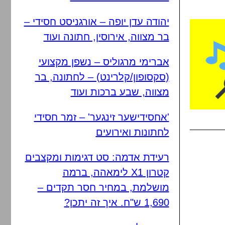
יהודה עדן יופה – אורגניסט חסידי –
בר מצווה, אירוסין, חתונה ועוד
אברימי מרגוליס – נשפן מקצועי
(סקסופון/קלרינט) – לחתונה, בר
מצווה, שבע ברכות ועוד
'אחסידישער זינגער' – זמר חסידי
לחתונות ואירועים
רעידת אדמה: סט דגימות ומקצבים
קטרון X1 לימאהה, ברמה
מושלמת, במחיר חסר תקדים –
1,690 ש"ח. איך זה יתכן?