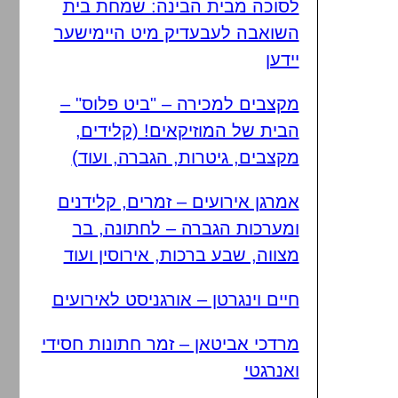
לסוכה מבית הבינה: שמחת בית
השואבה לעבעדיק מיט היימישער
יידען
מקצבים למכירה – "ביט פלוס" –
הבית של המוזיקאים! (קלידים,
מקצבים, גיטרות, הגברה, ועוד)
אמרגן אירועים – זמרים, קלידנים
ומערכות הגברה – לחתונה, בר
מצווה, שבע ברכות, אירוסין ועוד
חיים וינגרטן – אורגניסט לאירועים
מרדכי אביטאן – זמר חתונות חסידי
ואנרגטי