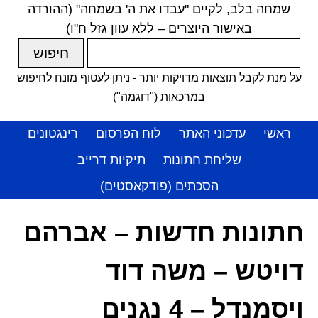
שמחה בלב, לקיים "עבדו את ה' בשמחה" (ההורדה
באישור היוצרים – ללא עוון גזל ח"ו)
על מנת לקבל תוצאות מדויקות יותר - ניתן לעטוף מונח לחיפוש
במרכאות ("דוגמה")
ראשי
עדכוני האתר
לוח הפרסום
רינגטונים
שליחת חתונות
תיקיות דרייב
הסכתים (פודקאסטים)
חתונות חדשות – אברהם
דויטש – משה דוד
ויסמנדל – 4 נגנים