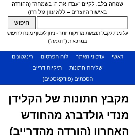
שמחה בלב, לקיים "עבדו את ה' בשמחה" (ההורדה
באישור היוצרים – ללא עוון גזל ח"ו)
על מנת לקבל תוצאות מדויקות יותר - ניתן לעטוף מונח לחיפוש
במרכאות ("דוגמה")
ראשי
עדכוני האתר
לוח הפרסום
רינגטונים
שליחת חתונות
תיקיות דרייב
הסכתים (פודקאסטים)
מקבץ חתונות של הקלידן
מנדי גולדברג מהחודש
האחרון (הורדה מהדרייב)