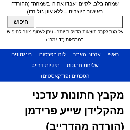
שמחה בלב, לקיים "עבדו את ה' בשמחה" (ההורדה
באישור היוצרים – ללא עוון גזל ח"ו)
על מנת לקבל תוצאות מדויקות יותר - ניתן לעטוף מונח לחיפוש
במרכאות ("דוגמה")
ראשי
עדכוני האתר
לוח הפרסום
רינגטונים
שליחת חתונות
תיקיות דרייב
הסכתים (פודקאסטים)
מקבץ חתונות עדכני
מהקלידן שייע פרידמן
(הורדה מהדרייב)