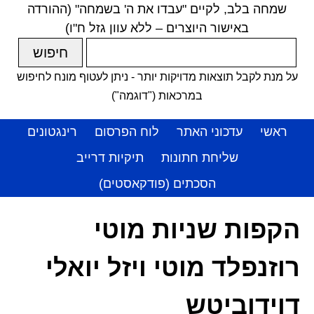
שמחה בלב, לקיים "עבדו את ה' בשמחה" (ההורדה
באישור היוצרים – ללא עוון גזל ח"ו)
על מנת לקבל תוצאות מדויקות יותר - ניתן לעטוף מונח לחיפוש
במרכאות ("דוגמה")
ראשי
עדכוני האתר
לוח הפרסום
רינגטונים
שליחת חתונות
תיקיות דרייב
הסכתים (פודקאסטים)
הקפות שניות מוטי
רוזנפלד מוטי ויזל יואלי
דוידוביטש