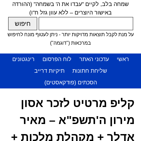
שמחה בלב, לקיים "עבדו את ה' בשמחה" (ההורדה
באישור היוצרים – ללא עוון גזל ח"ו)
על מנת לקבל תוצאות מדויקות יותר - ניתן לעטוף מונח לחיפוש
במרכאות ("דוגמה")
ראשי
עדכוני האתר
לוח הפרסום
רינגטונים
שליחת חתונות
תיקיות דרייב
הסכתים (פודקאסטים)
קליפ מרטיט לזכר אסון
מירון ה'תשפ"א – מאיר
אדלר + מקהלת מלכות +