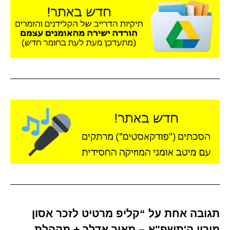
תגובה אחת על “קליפ מרטיט לזכר אסון
מירון ה'תשפ"א – מאיר אדלר + מקהלת