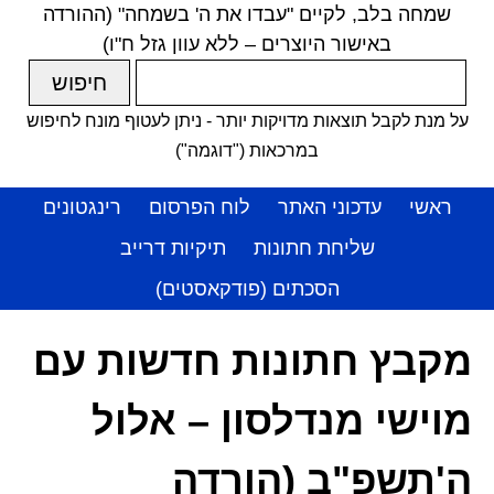
שמחה בלב, לקיים "עבדו את ה' בשמחה" (ההורדה
באישור היוצרים – ללא עוון גזל ח"ו)
על מנת לקבל תוצאות מדויקות יותר - ניתן לעטוף מונח לחיפוש
במרכאות ("דוגמה")
ראשי
עדכוני האתר
לוח הפרסום
רינגטונים
שליחת חתונות
תיקיות דרייב
הסכתים (פודקאסטים)
מקבץ חתונות חדשות עם
מוישי מנדלסון – אלול
ה'תשפ"ב (הורדה