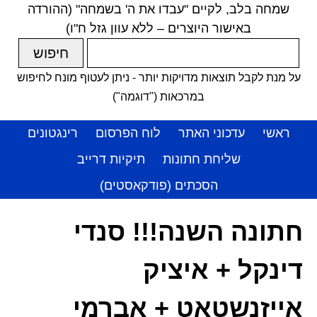
שמחה בלב, לקיים "עבדו את ה' בשמחה" (ההורדה
באישור היוצרים – ללא עוון גזל ח"ו)
על מנת לקבל תוצאות מדויקות יותר - ניתן לעטוף מונח לחיפוש
במרכאות ("דוגמה")
ראשי
עדכוני האתר
לוח הפרסום
רינגטונים
שליחת חתונות
תיקיות דרייב
הסכתים (פודקאסטים)
חתונה השנה!!! סנדי
דינקל + איציק
אייזנשטאט + אברמי