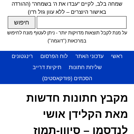
שמחה בלב, לקיים "עבדו את ה' בשמחה" (ההורדה
באישור היוצרים – ללא עוון גזל ח"ו)
על מנת לקבל תוצאות מדויקות יותר - ניתן לעטוף מונח לחיפוש
במרכאות ("דוגמה")
ראשי
עדכוני האתר
לוח הפרסום
רינגטונים
שליחת חתונות
תיקיות דרייב
הסכתים (פודקאסטים)
מקבץ חתונות חדשות
מאת הקלידן אושי
לנדסמן – סיוון-תמוז