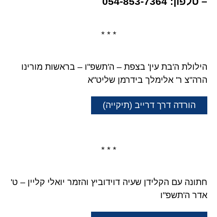
– טלפון: 054-853-7364
* * *
הילולת ה'בת עין' בצפת – ה'תשפ"ו – בראשות מורינו
הרה"צ ר' אלימלך בידרמן שליט"א
הורדה דרך דרייב (תיקייה)
* * *
חתונה עם הקלידן שעיה דוידוביץ והזמר יואלי קליין – ט'
אדר ה'תשפ"ו