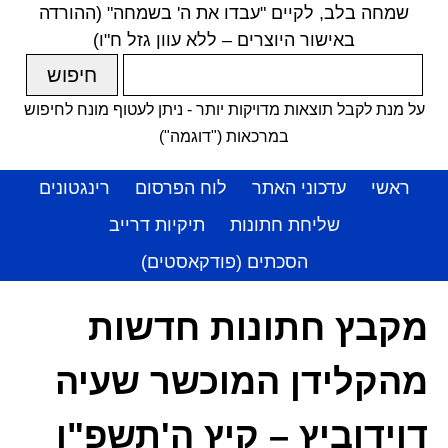
שמחה בלב, לקיים "עבדו את ה' בשמחה" (ההורדה
באישור היוצרים – ללא עוון גזל ח"ו)
על מנת לקבל תוצאות מדויקות יותר - ניתן לעטוף מונח לחיפוש
במרכאות ("דוגמה")
ראשי
עדכוני האתר
לוח הפרסום
רינגטונים
שליחת חתונות
תיקיות דרייב
הסכתים (פודקאסטים)
מקבץ חתונות חדשות
מהקלידן המוכשר שעיה
דוידוביץ – קיץ ה'תשפ"ו