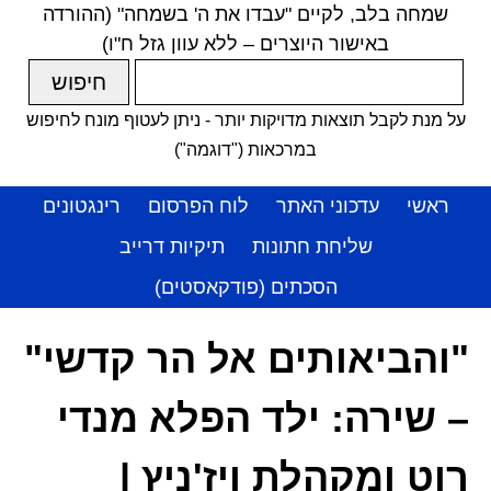
שמחה בלב, לקיים "עבדו את ה' בשמחה" (ההורדה
באישור היוצרים – ללא עוון גזל ח"ו)
על מנת לקבל תוצאות מדויקות יותר - ניתן לעטוף מונח לחיפוש
במרכאות ("דוגמה")
ראשי
עדכוני האתר
לוח הפרסום
רינגטונים
שליחת חתונות
תיקיות דרייב
הסכתים (פודקאסטים)
"והביאותים אל הר קדשי"
– שירה: ילד הפלא מנדי
רוט ומקהלת ויז'ניץ |