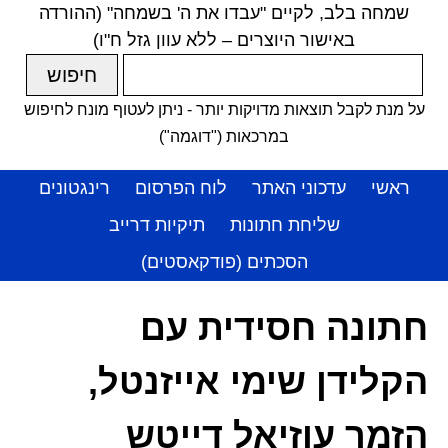
שמחה בלב, לקיים "עבדו את ה' בשמחה" (ההורדה
באישור היוצרים – ללא עוון גזל ח"ו)
על מנת לקבל תוצאות מדויקות יותר - ניתן לעטוף מונח לחיפוש
במרכאות ("דוגמה")
ראשי
עדכוני האתר
לוח הפרסום
רינגטונים
שליחת חתונות
תיקיות דרייב
הסכתים (פודקאסטים)
חתונה חסידית עם
הקלידן שימי אייזנטל,
הזמר עוזיאל דייטש