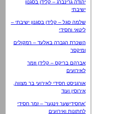
יהודה גרינברג – קלידן בסגנון
ישיבתי
שלמה סגל – קלידן בסגנון ישיבתי –
ליטאי וחסידי
השכרת הגברה באלעד – רמקולים
ומיקסר
אברהם בריקס – קלידן וזמר
לאירועים
אורגניסט חסידי לאירועי בר מצווה,
אירוסין ועוד
'אחסידישער זינגער' – זמר חסידי
לחתונות ואירועים