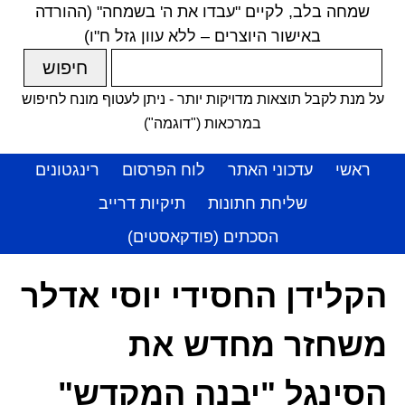
שמחה בלב, לקיים "עבדו את ה' בשמחה" (ההורדה
באישור היוצרים – ללא עוון גזל ח"ו)
על מנת לקבל תוצאות מדויקות יותר - ניתן לעטוף מונח לחיפוש
במרכאות ("דוגמה")
ראשי
עדכוני האתר
לוח הפרסום
רינגטונים
שליחת חתונות
תיקיות דרייב
הסכתים (פודקאסטים)
הקלידן החסידי יוסי אדלר
משחזר מחדש את
הסינגל "יבנה המקדש"