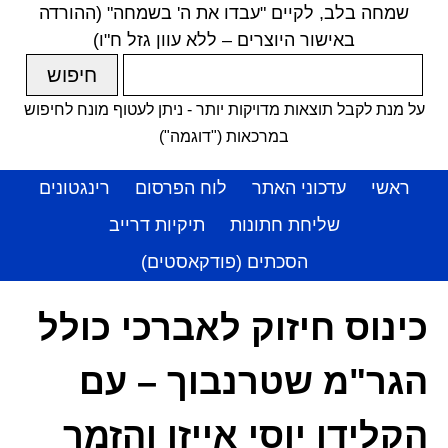
שמחה בלב, לקיים "עבדו את ה' בשמחה" (ההורדה
באישור היוצרים – ללא עוון גזל ח"ו)
על מנת לקבל תוצאות מדויקות יותר - ניתן לעטוף מונח לחיפוש
במרכאות ("דוגמה")
ראשי
עדכוני האתר
לוח הפרסום
רינגטונים
שליחת חתונות
תיקיות דרייב
הסכתים (פודקאסטים)
כינוס חיזוק לאברכי כולל
הגר"מ שטרנבוך – עם
הקלידן יוסי אייזן והזמר