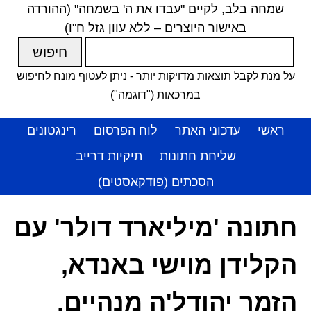
שמחה בלב, לקיים "עבדו את ה' בשמחה" (ההורדה
באישור היוצרים – ללא עוון גזל ח"ו)
על מנת לקבל תוצאות מדויקות יותר - ניתן לעטוף מונח לחיפוש
במרכאות ("דוגמה")
ראשי
עדכוני האתר
לוח הפרסום
רינגטונים
שליחת חתונות
תיקיות דרייב
הסכתים (פודקאסטים)
חתונה 'מיליארד דולר' עם
הקלידן מוישי באנדא,
הזמר יהודל'ה מנהיים,