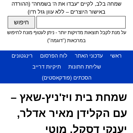
שמחה בלב, לקיים "עבדו את ה' בשמחה" (ההורדה
באישור היוצרים – ללא עוון גזל ח"ו)
על מנת לקבל תוצאות מדויקות יותר - ניתן לעטוף מונח לחיפוש
במרכאות ("דוגמה")
ראשי
עדכוני האתר
לוח הפרסום
רינגטונים
שליחת חתונות
תיקיות דרייב
הסכתים (פודקאסטים)
שמחת בית ויז'ניץ-שאץ –
עם הקלידן מאיר אדלר,
יענקי דסקל, מוטי