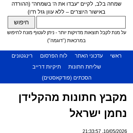
שמחה בלב, לקיים "עבדו את ה' בשמחה" (ההורדה
באישור היוצרים – ללא עוון גזל ח"ו)
על מנת לקבל תוצאות מדויקות יותר - ניתן לעטוף מונח לחיפוש
במרכאות ("דוגמה")
ראשי
עדכוני האתר
לוח הפרסום
רינגטונים
שליחת חתונות
תיקיות דרייב
הסכתים (פודקאסטים)
מקבץ חתונות מהקלידן
נחמן ישראל
10/05/2026, 21:33:57