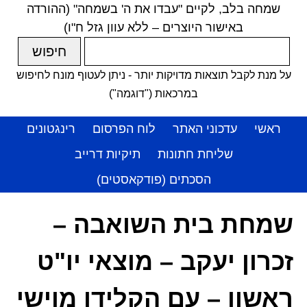
שמחה בלב, לקיים "עבדו את ה' בשמחה" (ההורדה
באישור היוצרים – ללא עוון גזל ח"ו)
על מנת לקבל תוצאות מדויקות יותר - ניתן לעטוף מונח לחיפוש
במרכאות ("דוגמה")
ראשי
עדכוני האתר
לוח הפרסום
רינגטונים
שליחת חתונות
תיקיות דרייב
הסכתים (פודקאסטים)
שמחת בית השואבה –
זכרון יעקב – מוצאי יו"ט
ראשון – עם הקלידן מוישי