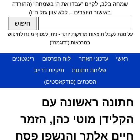
שמחה בלב, לקיים "עבדו את ה' בשמחה" (ההורדה
באישור היוצרים – ללא עוון גזל ח"ו)
על מנת לקבל תוצאות מדויקות יותר - ניתן לעטוף מונח לחיפוש
במרכאות ("דוגמה")
ראשי
עדכוני האתר
לוח הפרסום
רינגטונים
שליחת חתונות
תיקיות דרייב
הסכתים (פודקאסטים)
חתונה ראשונה עם
הקלידן מוטי כהן, הזמר
חיים אלתר והנשפן פסח